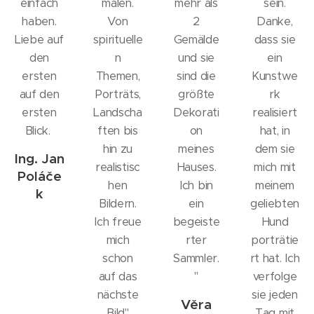
einfach
malen.
mehr als
sein.
haben.
Von
2
Danke,
Liebe auf
spirituelle
Gemälde
dass sie
den
n
und sie
ein
ersten
Themen,
sind die
Kunstwe
auf den
Porträts,
größte
rk
ersten
Landscha
Dekorati
realisiert
Blick.
ften bis
on
hat, in
hin zu
meines
dem sie
Ing. Jan
realistisc
Hauses.
mich mit
Poláče
hen
Ich bin
meinem
k
Bildern.
ein
geliebten
Ich freue
begeiste
Hund
mich
rter
porträtie
schon
Sammler.
rt hat. Ich
auf das
"
verfolge
nächste
sie jeden
Věra
Bild"
Tag mit