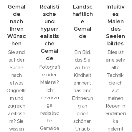
Gemäl
Realisti
Landsc
Intuitiv
de
sche
haftlich
es
nach
und
e
Malen
Ihren
hyperr
Gemäl
des
Wünsc
ealistis
de
Seelen
hen
che
bildes
Gemäl
Sie sind
Ein Bild,
Dies ist
de
auf der
das Sie
eine sehr
Fotografi
Suche
an Ihre
alte
e oder
nach
Kindheit
Technik,
Malerei?
etwas
erinnert,
die ich
Ich
Originelle
das eine
auf
bevorzu
m und
Erinnerun
meinen
ge
zugleich
g an
Reisen in
realistisc
Zeitlose
einen
Südameri
he
m? Sie
schönen
ka
Gemälde
wissen
Urlaub
gelernt